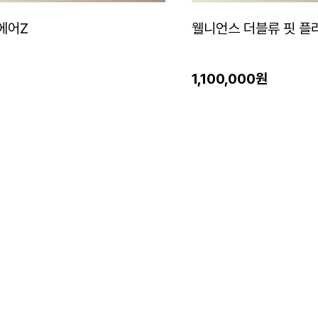
에어Z
웰니언스 더블류 핏 플
1,100,000원