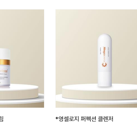
림
*영셀로지 퍼펙션 클렌저