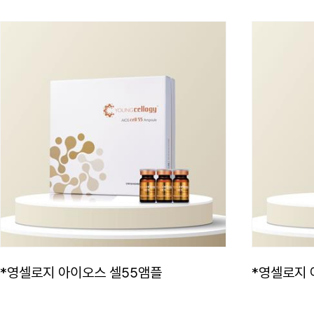
*영셀로지 아이오스 셀55앰플
*영셀로지 