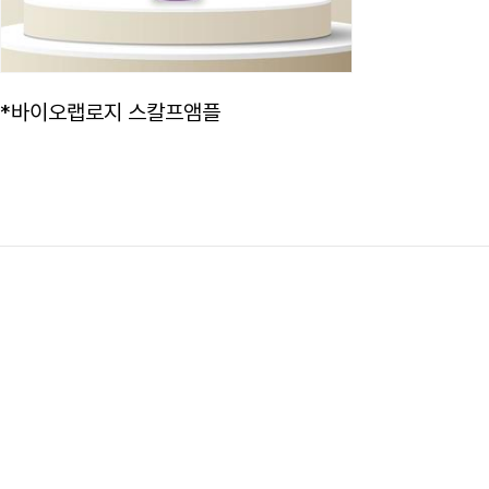
*바이오랩로지 스칼프앰플