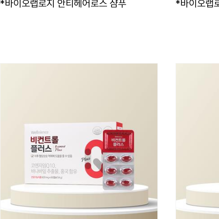
*바이오랩로지 안티헤어로스 샴푸
*바이오랩