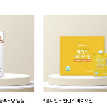
블부스팅 앰플
*웰니언스 밸런스 바이오밀