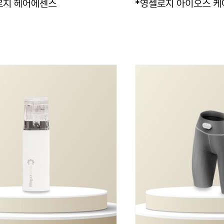
로지 헤어에센스
*영셀로지 아이오스 