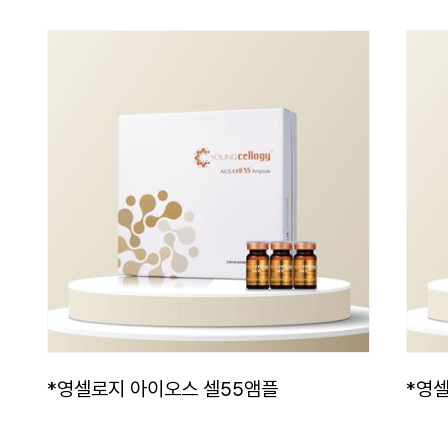
*영셀로지 아이오스 셀55앰플
*영