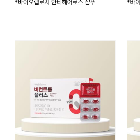
*바이오랩로지 안티헤어로스 샴푸
*바