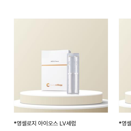
*영셀로지 아이오스 LV세럼
*영